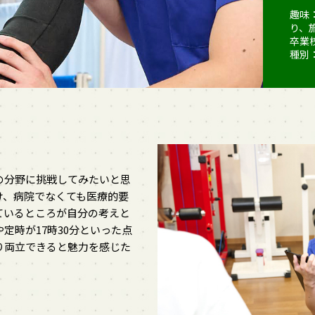
趣味
り、
卒業
種別
の分野に挑戦してみたいと思
け、病院でなくても医療的要
ているところが自分の考えと
定時が17時30分といった点
り両立できると魅力を感じた