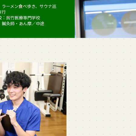
：ラーメン食べ歩き、サウナ巡
旅行
校：呉竹医療専門学校
：鍼灸師・あん摩／中途